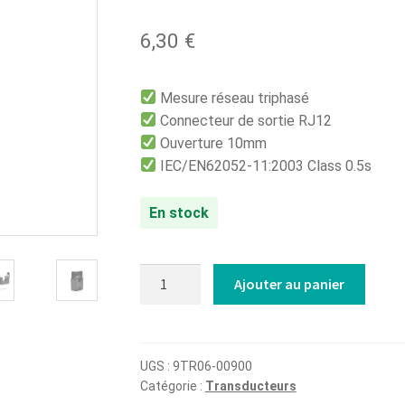
6,30
€
Mesure réseau triphasé
Connecteur de sortie RJ12
Ouverture 10mm
IEC/EN62052-11:2003 Class 0.5s
En stock
quantité
Ajouter au panier
de
Transformateur
de
courant
UGS :
9TR06-00900
Catégorie :
Transducteurs
50A