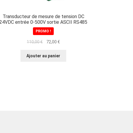
Transducteur de mesure de tension DC
24VDC entrée 0-500V sortie ASCII RS485
PROMO !
Le
Le
110,00
€
72,00
€
prix
prix
initial
actuel
Ajouter au panier
était :
est :
110,00 €.
72,00 €.