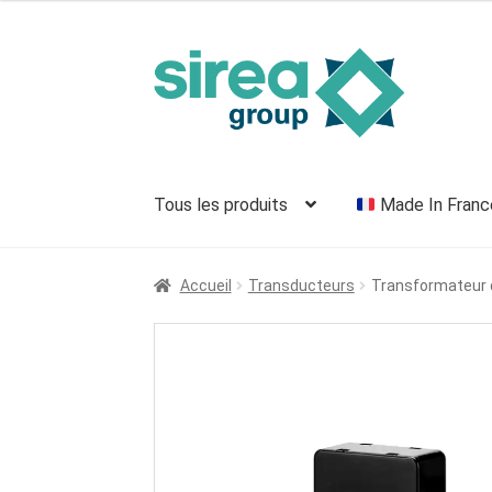
Aller
Aller
à
au
la
contenu
navigation
Tous les produits
Made In Franc
Accueil
Transducteurs
Transformateur 