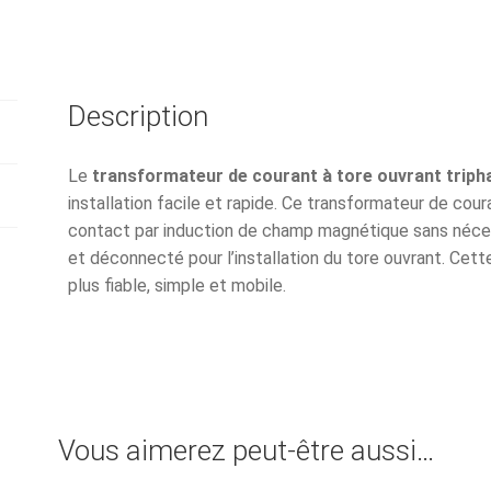
à
tore
ouvrant
diamètre
Description
10mm
triphasé
333mV
Le
transformateur de courant à tore ouvrant triph
installation facile et rapide. Ce transformateur de co
contact par induction de champ magnétique sans nécessit
et déconnecté pour l’installation du tore ouvrant. Ce
plus fiable, simple et mobile.
Vous aimerez peut-être aussi…