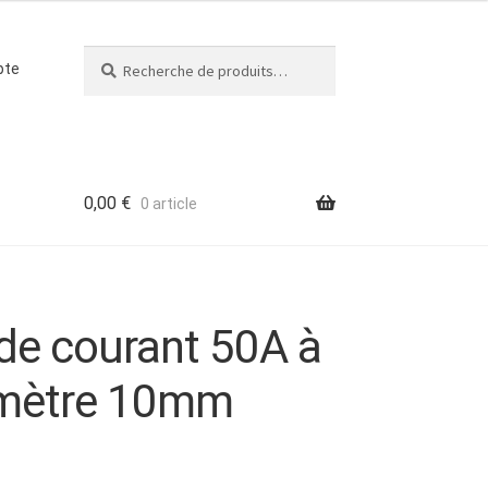
Recherche
Recherche
pte
pour :
0,00
€
0 article
de courant 50A à
amètre 10mm