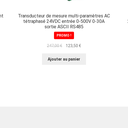
Transducteur de mesure multi-paramètres AC
nt
tétraphasé 24VDC entrée 0-500V 0-30A
sortie ASCII RS485
PROMO !
Le
Le
247,00
€
123,50
€
prix
prix
initial
actuel
Ajouter au panier
était :
est :
247,00 €.
123,50 €.