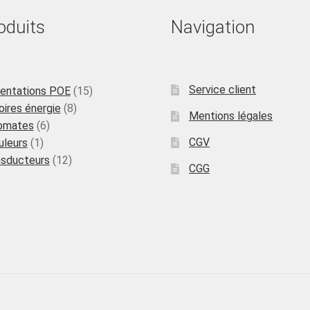
oduits
Navigation
Service client
15
mentations POE
15
8
produits
ires énergie
8
Mentions légales
6
produits
omates
6
1
produits
CGV
uleurs
1
produit
12
nsducteurs
12
CGG
produits