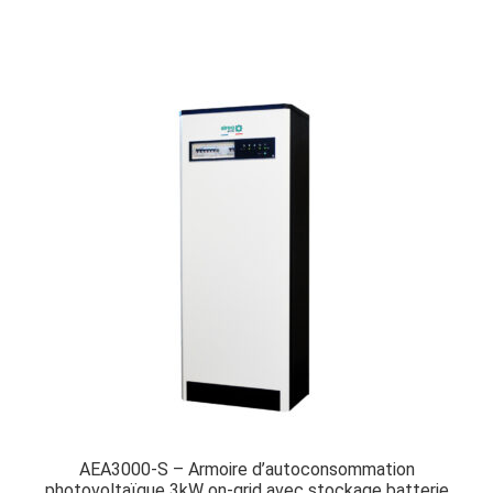
AEA3000-S – Armoire d’autoconsommation
photovoltaïque 3kW on-grid avec stockage batterie