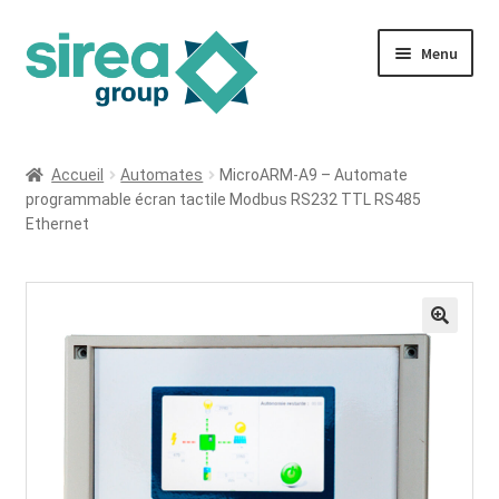
Aller
Aller
Menu
à
au
la
contenu
navigation
Tous les produits
Accueil
Automates
MicroARM-A9 – Automate
programmable écran tactile Modbus RS232 TTL RS485
Made In France
Ethernet
Offre du mois
Déstockage
Mon compte
Mon panier